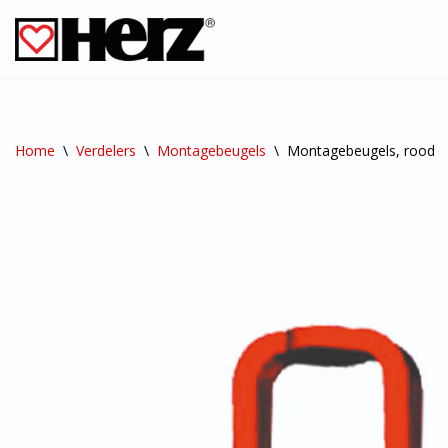
Ga
naar
de
inhoud
Home
\
Verdelers
\
Montagebeugels
\
Montagebeugels, rood