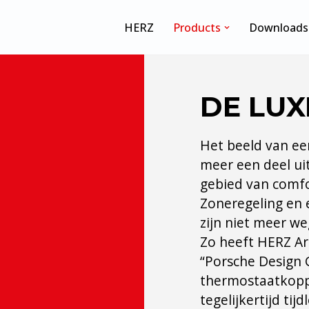
HERZ
Products
Downloads
DE LUX
Het beeld van ee
meer een deel uit
gebied van comfo
Zoneregeling en
zijn niet meer w
Zo heeft HERZ A
“Porsche Design
thermostaatkop
tegelijkertijd tij