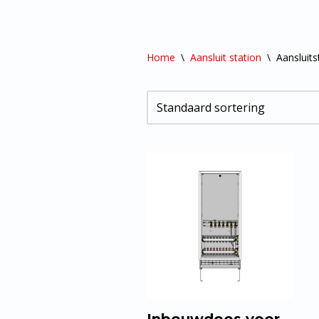
Home
\
Aansluit station
\
Aansluit
Inbouwdoos voor