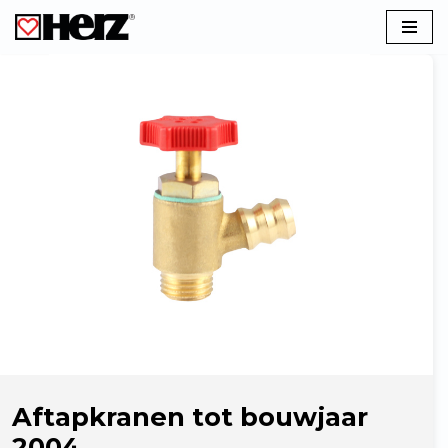
Ga
naar
de
inhoud
Aftapkranen tot bouwjaar
2004