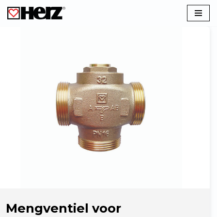
Ga
naar
de
inhoud
Mengventiel voor