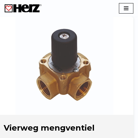
Ga
naar
de
inhoud
Vierweg mengventiel